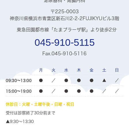
泌尿器科・腎臓内科
〒225-0003
神奈川県横浜市青葉区新石川2-2-2FUJIKYUビル3階
東急田園都市線「たまプラーザ駅」より徒歩2分
045-910-5115
Fax.045-910-5116
月
火
水
木
金
土
日
●
／
●
●
●
▲
／
09:30～13:00
●
／
●
●
●
／
／
15:00～19:00
休診日：火曜・土曜午後・日曜・祝日
受付は診察終了30分前まで
▲9:30〜13:30