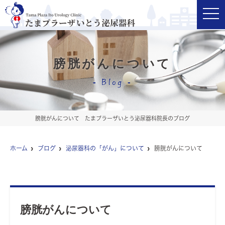
t
o
g
g
l
e
n
膀胱がんについて
a
v
i
Blog
g
a
t
i
o
膀胱がんについて たまプラーザいとう泌尿器科院長のブログ
n
ホーム
ブログ
泌尿器科の「がん」について
膀胱がんについて
膀胱がんについて